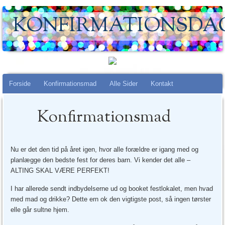
KONFIRMATIONSDA
Main menu
Skip
Forside
Konfirmationsmad
Alle Sider
Kontakt
to
content
Konfirmationsmad
Nu er det den tid på året igen, hvor alle forældre er igang med og
planlægge den bedste fest for deres barn. Vi kender det alle –
ALTING SKAL VÆRE PERFEKT!
I har allerede sendt indbydelserne ud og booket festlokalet, men hvad
med mad og drikke? Dette ern ok den vigtigste post, så ingen tørster
elle går sultne hjem.