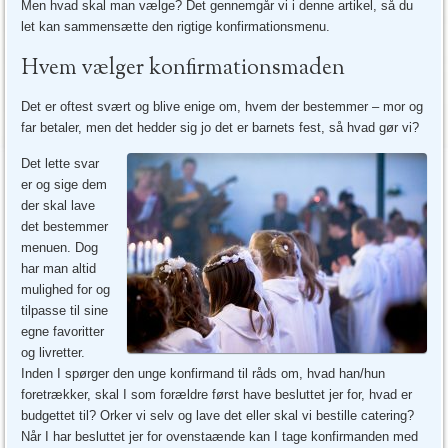
Men hvad skal man vælge? Det gennemgår vi i denne artikel, så du
let kan sammensætte den rigtige konfirmationsmenu.
Hvem vælger konfirmationsmaden
Det er oftest svært og blive enige om, hvem der bestemmer – mor og
far betaler, men det hedder sig jo det er barnets fest, så hvad gør vi?
Det lette svar
er og sige dem
der skal lave
det bestemmer
menuen. Dog
har man altid
mulighed for og
tilpasse til sine
egne favoritter
og livretter.
Inden I spørger den unge konfirmand til råds om, hvad han/hun
foretrækker, skal I som forældre først have besluttet jer for, hvad er
budgettet til? Orker vi selv og lave det eller skal vi bestille catering?
Når I har besluttet jer for ovenstaænde kan I tage konfirmanden med