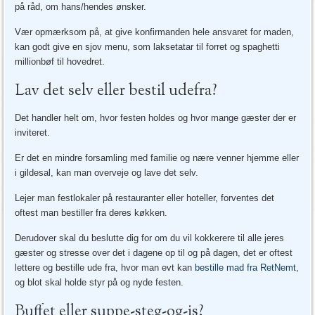
på råd, om hans/hendes ønsker.
Vær opmærksom på, at give konfirmanden hele ansvaret for maden,
kan godt give en sjov menu, som laksetatar til forret og spaghetti
millionbøf til hovedret.
Lav det selv eller bestil udefra?
Det handler helt om, hvor festen holdes og hvor mange gæster der er
inviteret.
Er det en mindre forsamling med familie og nære venner hjemme eller
i gildesal, kan man overveje og lave det selv.
Lejer man festlokaler på restauranter eller hoteller, forventes det
oftest man bestiller fra deres køkken.
Derudover skal du beslutte dig for om du vil kokkerere til alle jeres
gæster og stresse over det i dagene op til og på dagen, det er oftest
lettere og bestille ude fra, hvor man evt kan
bestille mad fra RetNemt
,
og blot skal holde styr på og nyde festen.
Buffet eller suppe-steg-og-is?